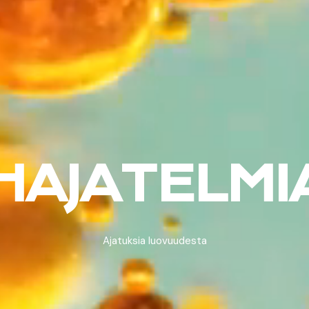
HAJATELMI
Ajatuksia luovuudesta